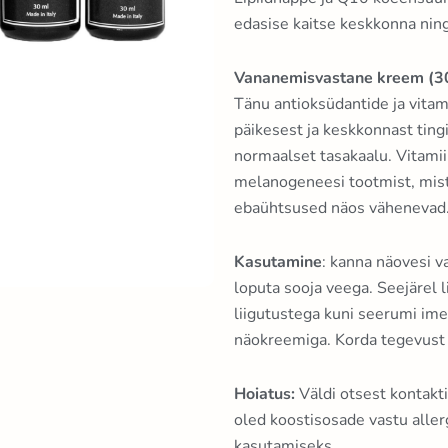
edasise kaitse keskkonna ning 
Vananemisvastane kreem (3
Tänu antioksüdantide ja vitam
päikesest ja keskkonnast tin
normaalset tasakaalu. Vitamii
melanogeneesi tootmist, mist
ebaühtsused näos vähenevad
Kasutamine
: kanna näovesi va
loputa sooja veega. Seejärel l
liigutustega kuni seerumi im
näokreemiga. Korda tegevust 
Hoiatus:
Väldi otsest kontakti
oled koostisosade vastu allerg
kasutamiseks.