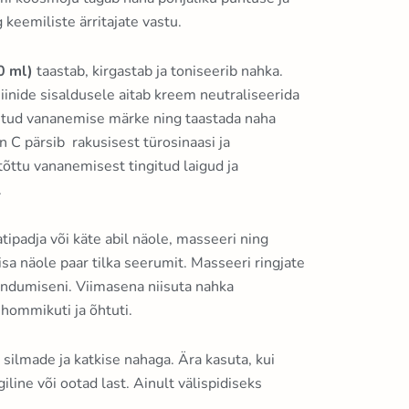
keemiliste ärritajate vastu.
0 ml)
taastab, kirgastab ja toniseerib nahka.
iinide sisaldusele aitab kreem neutraliseerida
gitud vananemise märke ning taastada naha
n C pärsib rakusisest türosinaasi ja
õttu vananemisest tingitud laigud ja
.
tipadja või käte abil näole, masseeri ning
isa näole paar tilka seerumit. Masseeri ringjate
endumiseni. Viimasena niisuta nahka
hommikuti ja õhtuti.
 silmade ja katkise nahaga. Ära kasuta, kui
iline või ootad last. Ainult välispidiseks