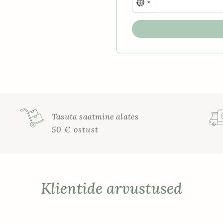
No
country
selected
Tasuta saatmine alates
50 € ostust
Klientide arvustused