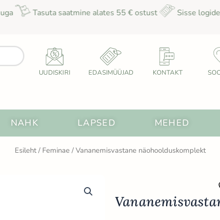
Tasuta saatmine alates 55 € ostust
Sisse logides teenid 
UUDISKIRI
EDASIMÜÜJAD
KONTAKT
SOO
uuksed
Open Nahk
Open Lapsed
Open M
NAHK
LAPSED
MEHED
Esileht
/
Feminae
/ Vananemisvastane näohoolduskomplekt
Vananemisvasta