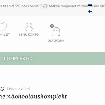
5% poekrediiti
Maksa mugavalt mitmes osas MODENA jä
Cart
0
VILIST
MINU KONTO
OSTUKORV
ehed
Open Komplektid
KOMPLEKTID
Lisa soovilisti
ne näohoolduskomplekt