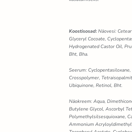
Koostisosad:
Näovesi: Cetear
Glyceryl Cocoate, Cyclopentas
Hydrogenated Castor Oil, Pru
Bht, Bha.
Seerum
: Cyclopentasiloxane
Crosspolymer, Tetraisopalmitat
Ubiquinone, Retinol, Bht.
Näokreem
: Aqua, Dimethicon
Butylene Glycol, Ascorbyl Te
Polymethylsilsesquioxane, Cap
Ammonium Acryloyldimethylta
Tocopheryl Acetate, Cyclohexa