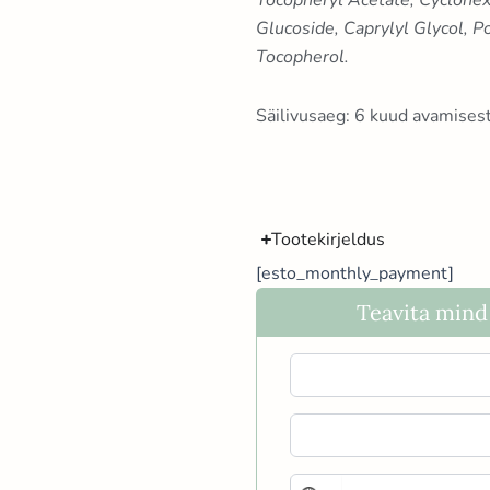
Glucoside, Caprylyl Glycol, P
Tocopherol.
Säilivusaeg: 6 kuud avamises
Tootekirjeldus
[esto_monthly_payment]
Teavita mind 