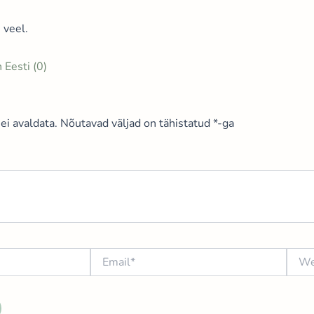
 veel.
 Eesti (0)
ei avaldata.
Nõutavad väljad on tähistatud
*
-ga
Email*
Websi