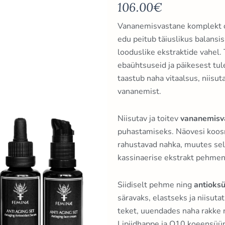
106.00
€
Vananemisvastane komplekt o
edu peitub täiuslikus balansis
looduslike ekstraktide vahel.
ebaühtsuseid ja päikesest tu
taastub naha vitaalsus, niisut
vananemist.
Niisutav ja toitev
vananemisv
puhastamiseks. Näovesi koosn
rahustavad nahka, muutes selle 
kassinaerise ekstrakt pehmend
Siidiselt pehme ning
antioksü
säravaks, elastseks ja niisut
teket, uuendades naha rakke n
Lipiidhappe ja Q10 koeensüüm