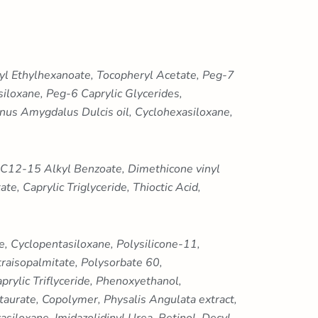
yl Ethylhexanoate, Tocopheryl Acetate, Peg-7
iloxane, Peg-6 Caprylic Glycerides,
nus Amygdalus Dulcis oil, Cyclohexasiloxane,
, C12-15 Alkyl Benzoate, Dimethicone vinyl
e, Caprylic Triglyceride, Thioctic Acid,
e, Cyclopentasiloxane, Polysilicone-11,
traisopalmitate, Polysorbate 60,
rylic Triflyceride, Phenoxyethanol,
urate, Copolymer, Physalis Angulata extract,
siloxane, Imidazolidinyl Urea, Retinol, Decyl