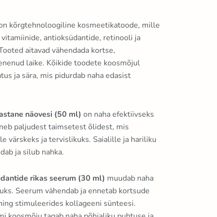
n kõrgtehnoloogiline kosmeetikatoode, mille
 vitamiinide, antioksüdantide, retinooli ja
 Tooted aitavad vähendada kortse,
lenenud laike. Kõikide toodete koosmõjul
atus ja sära, mis pidurdab naha edasist
astane näovesi (50 ml)
on naha efektiivseks
eb paljudest taimsetest õlidest, mis
värskeks ja tervislikuks. Saialille ja hariliku
ab ja silub nahka.
dantide rikas seerum (30 ml)
muudab naha
atuks. Seerum vähendab ja ennetab kortsude
ing stimuleerides kollageeni sünteesi.
i koosmõju tagab naha põhjaliku puhtuse ja