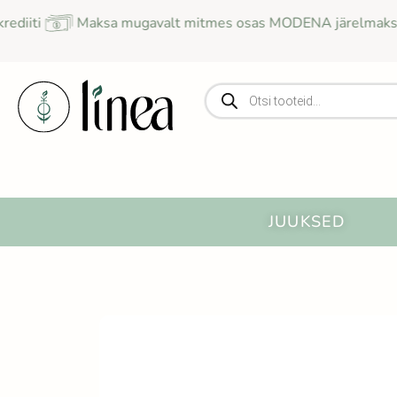
Skip
Maksa mugavalt mitmes osas MODENA järelmaksuga
to
content
Products
search
Open J
JUUKSED